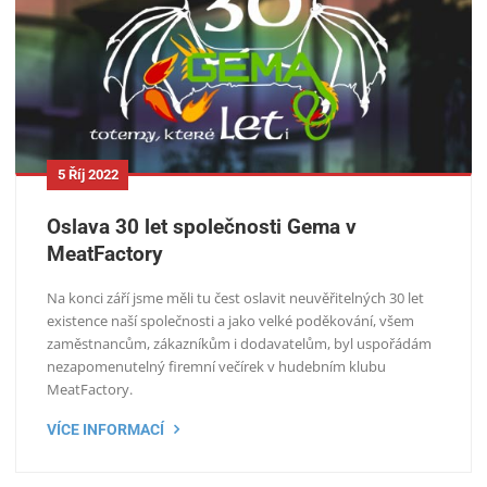
5 Říj 2022
Oslava 30 let společnosti Gema v
MeatFactory
Na konci září jsme měli tu čest oslavit neuvěřitelných 30 let
existence naší společnosti a jako velké poděkování, všem
zaměstnancům, zákazníkům i dodavatelům, byl uspořádám
nezapomenutelný firemní večírek v hudebním klubu
MeatFactory.
VÍCE INFORMACÍ