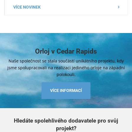
VÍCE NOVINEK
Orloj v Cedar Rapids
Naše společnost se stala součástí unikátního projektu, kdy
jsme spolupracovali na realizaci jediného orloje na západní
polokouli.
VÍCE INFORMACÍ
Hledáte spolehlivého dodavatele pro svůj
projekt?