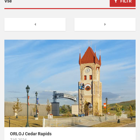
FILTR
Vše
Cenové ukazatele
Předchozí
Další
Vizualizační prvky
Informační panely
Zákaznické projekty
ORLOJ Cedar Rapids
Září 2024